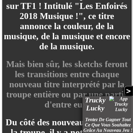
sur TF1 ! Intitulé "Les Enfoirés
2018 Musique !", ce titre
annonce la couleur, de la
musique, de la musique et encore
de la musique.
Mais bien sûr, les sketchs feront
les transitions entre chaque
nouveau titre interprété par la
>
troupe entière ou par une partie
Trucky
d'entre eux.
Lucky
Tentez De Gagner Tout
Du côté des nouveaux à intégrer
Ce Que Vous Souhaitez
la troupe, il y a notamment la
Grâce Au Nouveau Jeu !