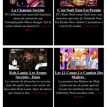
La Chanson Secrète
C'est Noël Tout Est Permis
TF1 diffusait une nouvelle émission
TF1 fêtait Noël avant Noël avec une
musicale présentée par
émission spéciale de Vendredi Tout
l'irremplaçable Nikos Aliagas. Sur la
Est Permis Avec Arthur. L'animateur a
scène trônait un fauteuil b...
Lire la
convié de nombr...
Lire la suite
suite
Koh-Lanta: Les Armes
Les 12 Coups Le Combat Des
Secrètes - Duos
Maîtres -
La volonté de décrocher la victoire
La semaine des Maîtres de Midi
était décuplée dans cette soirée de
s'achevait sur un prime spécial
duos dans Koh-Lanta. Quoi de mieux
voyant les meilleurs d'entre eux
que d'unir le des...
Lire la suite
s'affronter. Pour encadrer cette...
Lire
la suite