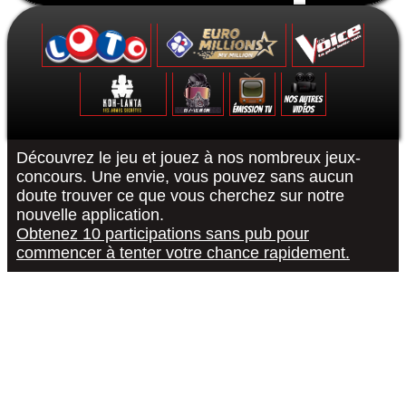
Formulaire de contact
Découvrez le jeu et jouez à nos nombreux jeux-
concours. Une envie, vous pouvez sans aucun
doute trouver ce que vous cherchez sur notre
Le Grand Quiz - Permis De Conduire -
Koh-Lanta : Les Poteaux - La Finale -
The Voice 10 - La Finale - 15/05/2021
Euromillions : tirage du 6 septembre
District Z : Épisode 3 - 25/12/2020
Loto : le tirage du 27 août 2022
"R or B #RorB"
Les 12 Coups
Koh-Lanta : 
The Voice 10
Euro Millio
Good Sing
Loto : le
"Pur
nouvelle application.
Obtenez 10 participations sans pub pour
commencer à tenter votre chance rapidement.