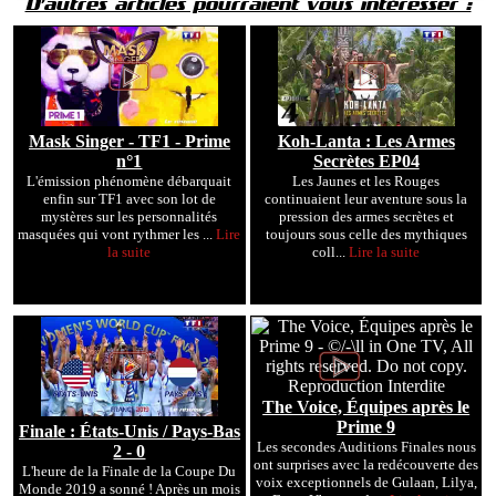
D'autres articles pourraient vous intéresser :
Mask Singer - TF1 - Prime
Koh-Lanta : Les Armes
n°1
Secrètes EP04
L'émission phénomène débarquait
Les Jaunes et les Rouges
enfin sur TF1 avec son lot de
continuaient leur aventure sous la
mystères sur les personnalités
pression des armes secrètes et
masquées qui vont rythmer les ...
Lire
toujours sous celle des mythiques
la suite
coll...
Lire la suite
The Voice, Équipes après le
Prime 9
Finale : États-Unis / Pays-Bas
Les secondes Auditions Finales nous
2 - 0
ont surprises avec la redécouverte des
L'heure de la Finale de la Coupe Du
voix exceptionnels de Gulaan, Lilya,
Monde 2019 a sonné ! Après un mois