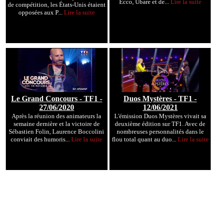
Ecco, Ubare et de...
Lire la suite
de compétition, les États-Unis étaient
opposées aux P...
Lire la suite
Le Grand Concours - TF1 -
Duos Mystères - TF1 -
27/06/2020
12/06/2021
Après la réunion des animateurs la
L'émission Duos Mystères vivait sa
semaine dernière et la victoire de
deuxième édition sur TF1. Avec de
Sébastien Folin, Laurence Boccolini
nombreuses personnalités dans le
conviait des humoris...
Lire la suite
flou total quant au duo...
Lire la suite