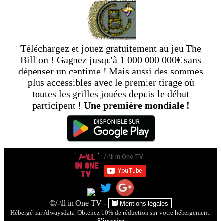
Téléchargez et jouez gratuitement au jeu The
Billion ! Gagnez jusqu'à 1 000 000 000€ sans
dépenser un centime ! Mais aussi des sommes
plus accessibles avec le premier tirage où
toutes les grilles jouées depuis le début
participent !
Une première mondiale !
- Ce site utilise des services provenant de YouTube ou de
©/-\ll in One TV -
Mentions légales
Dailymotion pour analyser le trafic. Ces outils utilisent des cookies.
Hébergé par Alwaysdata. Obtenez 10% de réduction sur votre hébergement.
Enfin, à des fins de sécurité, des cookies sont utilisés par le site pour
S'inscrire