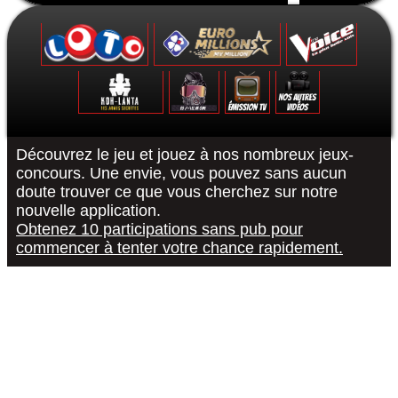
Formulaire de contact
Découvrez le jeu et jouez à nos nombreux jeux-
concours. Une envie, vous pouvez sans aucun
doute trouver ce que vous cherchez sur notre
Le Grand Quiz - Permis De Conduire -
Koh-Lanta : Les Poteaux - La Finale -
The Voice 10 - La Finale - 15/05/2021
Euromillions : tirage du 6 septembre
District Z : Épisode 3 - 25/12/2020
Loto : le tirage du 27 août 2022
"R or B #RorB"
Les 12 Coups
Koh-Lanta : 
The Voice 10
Euro Millio
Good Sing
Loto : le
"Pur
nouvelle application.
Obtenez 10 participations sans pub pour
commencer à tenter votre chance rapidement.