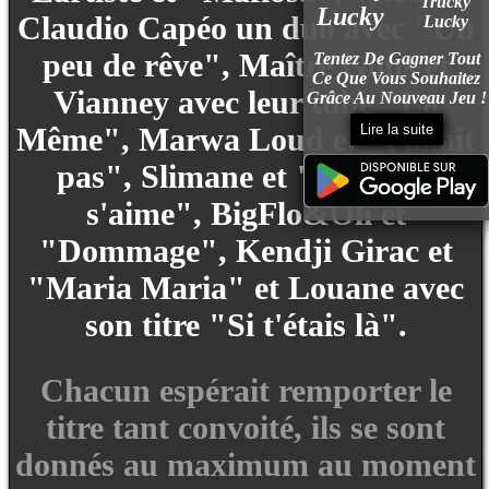
Lucky
Claudio Capéo un duo avec "Un
peu de rêve", Maître Gims et
Tentez De Gagner Tout
Ce Que Vous Souhaitez
Vianney avec leur tube "La
Grâce Au Nouveau Jeu !
Lire la suite
Même", Marwa Loud et "Fallait
pas", Slimane et "Viens on
s'aime", BigFlo&Oli et
"Dommage", Kendji Girac et
"Maria Maria" et Louane avec
son titre "Si t'étais là".
Chacun espérait remporter le
titre tant convoité, ils se sont
donnés au maximum au moment