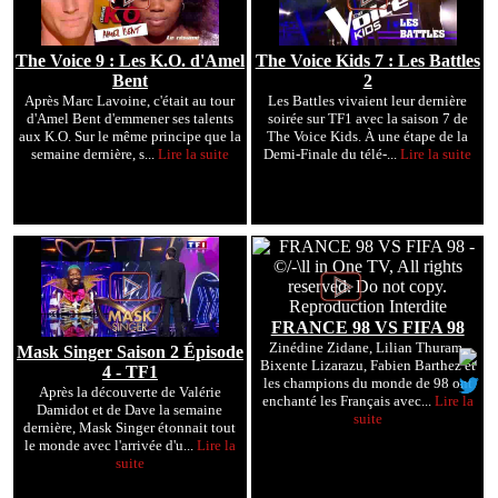
The Voice 9 : Les K.O. d'Amel
The Voice Kids 7 : Les Battles
Bent
2
Après Marc Lavoine, c'était au tour
Les Battles vivaient leur dernière
d'Amel Bent d'emmener ses talents
soirée sur TF1 avec la saison 7 de
aux K.O. Sur le même principe que la
The Voice Kids. À une étape de la
semaine dernière, s...
Lire la suite
Demi-Finale du télé-...
Lire la suite
FRANCE 98 VS FIFA 98
Zinédine Zidane, Lilian Thuram,
Mask Singer Saison 2 Épisode
Bixente Lizarazu, Fabien Barthez et
4 - TF1
les champions du monde de 98 ont
Après la découverte de Valérie
enchanté les Français avec...
Lire la
Damidot et de Dave la semaine
suite
dernière, Mask Singer étonnait tout
le monde avec l'arrivée d'u...
Lire la
suite