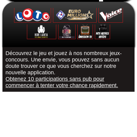
Formulaire de contact
Découvrez le jeu et jouez à nos nombreux jeux-
concours. Une envie, vous pouvez sans aucun
doute trouver ce que vous cherchez sur notre
Le Grand Quiz - Permis De Conduire -
Koh-Lanta : Les Poteaux - La Finale -
The Voice 10 - La Finale - 15/05/2021
Euromillions : tirage du 6 septembre
District Z : Épisode 3 - 25/12/2020
Loto : le tirage du 27 août 2022
"R or B #RorB"
Les 12 Coups
Koh-Lanta : 
The Voice 10
Euro Millio
Good Sing
Loto : le
"Pur
nouvelle application.
Obtenez 10 participations sans pub pour
commencer à tenter votre chance rapidement.