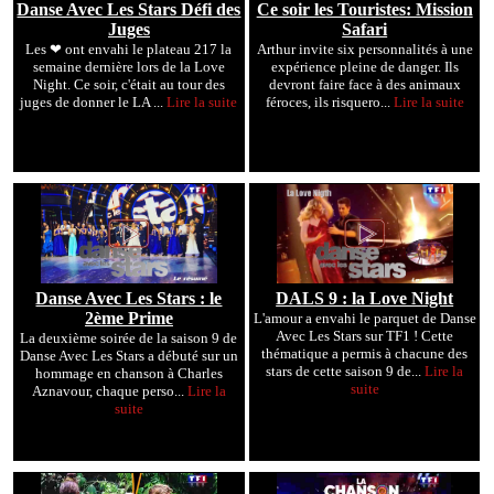
Danse Avec Les Stars Défi des
Ce soir les Touristes: Mission
Juges
Safari
Les ❤ ont envahi le plateau 217 la
Arthur invite six personnalités à une
semaine dernière lors de la Love
expérience pleine de danger. Ils
Night. Ce soir, c'était au tour des
devront faire face à des animaux
juges de donner le LA ...
Lire la suite
féroces, ils risquero...
Lire la suite
Danse Avec Les Stars : le
DALS 9 : la Love Night
2ème Prime
L'amour a envahi le parquet de Danse
Avec Les Stars sur TF1 ! Cette
La deuxième soirée de la saison 9 de
thématique a permis à chacune des
Danse Avec Les Stars a débuté sur un
stars de cette saison 9 de...
Lire la
hommage en chanson à Charles
suite
Aznavour, chaque perso...
Lire la
suite