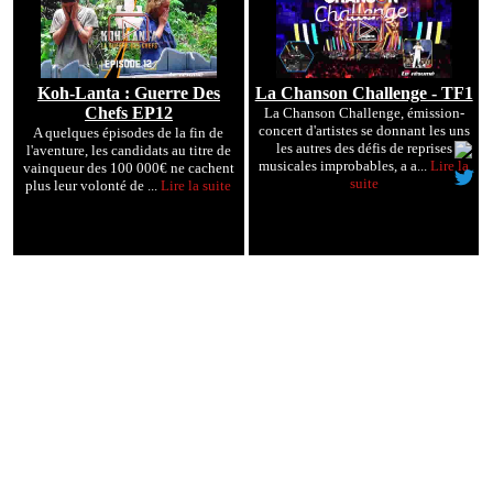
Koh-Lanta : Guerre Des
La Chanson Challenge - TF1
Chefs EP12
La Chanson Challenge, émission-
concert d'artistes se donnant les uns
A quelques épisodes de la fin de
les autres des défis de reprises
l'aventure, les candidats au titre de
musicales improbables, a a...
Lire la
vainqueur des 100 000€ ne cachent
suite
plus leur volonté de ...
Lire la suite