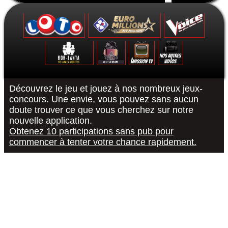
Formulaire de contact
Découvrez le jeu et jouez à nos nombreux jeux-
concours. Une envie, vous pouvez sans aucun
doute trouver ce que vous cherchez sur notre
Le Grand Quiz - Permis De Conduire -
Koh-Lanta : Les Poteaux - La Finale -
The Voice 10 - La Finale - 15/05/2021
Euromillions : tirage du 6 septembre
District Z : Épisode 3 - 25/12/2020
Loto : le tirage du 27 août 2022
"R or B #RorB"
Les 12 Coups
Koh-Lanta : 
The Voice 10
Euro Millio
Good Sing
Loto : le
"Pur
nouvelle application.
Obtenez 10 participations sans pub pour
commencer à tenter votre chance rapidement.