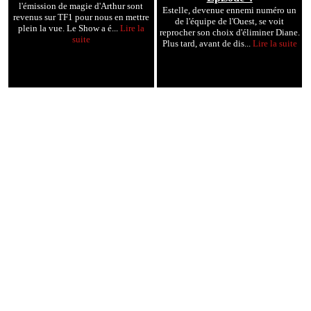
l'émission de magie d'Arthur sont
Estelle, devenue ennemi numéro un
revenus sur TF1 pour nous en mettre
de l'équipe de l'Ouest, se voit
plein la vue. Le Show a é...
Lire la
reprocher son choix d'éliminer Diane.
suite
Plus tard, avant de dis...
Lire la suite