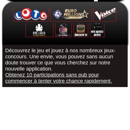
Formulaire de contact
Découvrez le jeu et jouez à nos nombreux jeux-
concours. Une envie, vous pouvez sans aucun
doute trouver ce que vous cherchez sur notre
Le Grand Quiz - Permis De Conduire -
Koh-Lanta : Les Poteaux - La Finale -
The Voice 10 - La Finale - 15/05/2021
Euromillions : tirage du 6 septembre
District Z : Épisode 3 - 25/12/2020
Loto : le tirage du 27 août 2022
"R or B #RorB"
Les 12 Coups
Koh-Lanta : 
The Voice 10
Euro Millio
Good Sing
Loto : le
"Pur
nouvelle application.
Obtenez 10 participations sans pub pour
commencer à tenter votre chance rapidement.