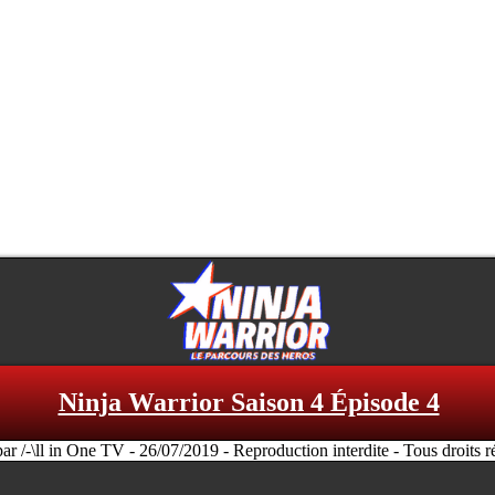
Ninja Warrior Saison 4 Épisode 4
par /-\ll in One TV - 26/07/2019 - Reproduction interdite - Tous droits r