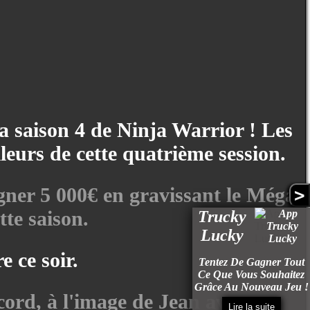
 la saison 4 de Ninja Warrior ! Les
lleurs de cette quatrième session.
agner 5 000€ en gravissant le Méga
>
tte saison.
Trucky
Lucky
 ce soir.
Tentez De Gagner Tout
Ce Que Vous Souhaitez
Grâce Au Nouveau Jeu !
cord, à l'image de Jean avec un
Lire la suite