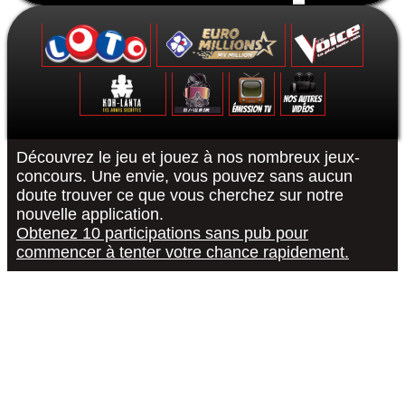
Formulaire de contact
Découvrez le jeu et jouez à nos nombreux jeux-
concours. Une envie, vous pouvez sans aucun
doute trouver ce que vous cherchez sur notre
Le Grand Quiz - Permis De Conduire -
Koh-Lanta : Les Poteaux - La Finale -
The Voice 10 - La Finale - 15/05/2021
Euromillions : tirage du 6 septembre
District Z : Épisode 3 - 25/12/2020
Loto : le tirage du 27 août 2022
"R or B #RorB"
Les 12 Coups
Koh-Lanta : 
The Voice 10
Euro Millio
Good Sing
Loto : le
"Pur
nouvelle application.
Obtenez 10 participations sans pub pour
commencer à tenter votre chance rapidement.