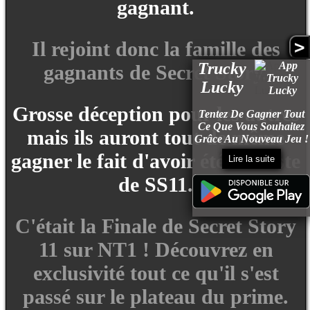
gagnant.
>
Il rejoint donc la famille des
Trucky
gagnants de Secret Story.
Lucky
Grosse déception pour les autres
Tentez De Gagner Tout
Ce Que Vous Souhaitez
mais ils auront tout de même
Grâce Au Nouveau Jeu !
gagner le fait d'avoir été finaliste
Lire la suite
de SS11.
C'était la Finale de Secret Story
11 sur NT1 ! Découvrez en
exclusivité tout ce qu'il s'est
passé sur le plateau du prime.