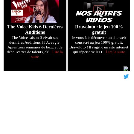
The Voice Kids 6 Dernières
Bravoloto : le jeu 100%
Auditions
gratuit
The Voice saison 6 vivait ses
Je vous fais découvrir un site web
dernières Auditions à l'Aveugle.
consacré au jeu 100% gratuit,
Après trois semaines de buzz et de
Bravoloto ! Il s'agit d'un site internet
découvertes de talents, c'é...
Lire la
qui répertorie les t...
Lire la suite
suite