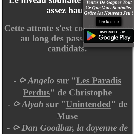
Tentez De Gagner Tout
Ce Que Vous Souhaitez
assez haut.
Grâce Au Nouveau Jeu !
Lire la suite
Cette attente s'est confirmée tout
au long des passages des
candidats.
-
⪧ Angelo
sur "
Les Paradis
Perdus
" de Christophe
-
⪧ Alyah
sur "
Unintended
" de
Muse
-
⪧ Dan Goodbar, la doyenne de