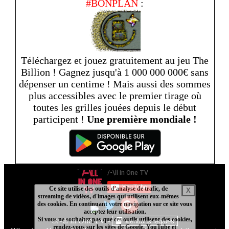
#BONPLAN
:
Téléchargez et jouez gratuitement au jeu The
Billion ! Gagnez jusqu'à 1 000 000 000€ sans
dépenser un centime ! Mais aussi des sommes
plus accessibles avec le premier tirage où
toutes les grilles jouées depuis le début
participent !
Une première mondiale !
Ce site utilise des outils d'analyse de trafic, de
X
streaming de vidéos, d'images qui utilisent eux-mêmes
des cookies. En continuant votre navigation sur ce site vous
acceptez leur utilisation.
- Ce site utilise des services provenant de YouTube ou de
Si vous ne souhaitez pas que ces outils utilisent des cookies,
©/-\ll in One TV -
Mentions légales
rendez-vous sur les sites de Google, YouTube et