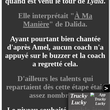
quand est venu le tour de
Lydia
.
Elle interprétait "
À Ma
Manière
" de Dalida.
Ayant pourtant bien chantée
d'après Amel, aucun coach n'a
appuyé sur le buzzer et la coach
a regretté cela.
D'ailleurs les talents qui
repartaient dès cette étape était
>
assez nombreux.
Trucky
Lucky
Le niveau souhaité semble être