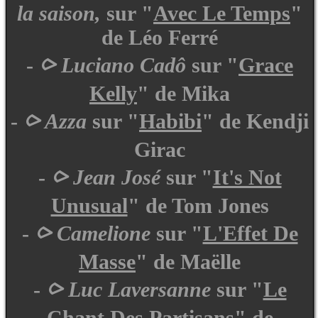
la saison,
sur "
Avec Le Temps
"
de Léo Ferré
-
⪧ Luciano Cadô
sur "
Grace
Kelly
" de Mika
-
⪧ Azza
sur "
Habibi
" de Kendji
Girac
-
⪧ Jean José
sur "
It's Not
Unusual
" de Tom Jones
-
⪧ Camelione
sur "
L'Effet De
Masse
" de Maëlle
-
⪧ Luc Laversanne
sur "
Le
Chant Des Partisans
" de