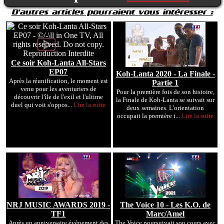
D'autres articles pourraient vous intéresser :
Ce soir Koh-Lanta All-Stars
EP07
Koh-Lanta 2020 - La Finale -
Après la réunification, le moment est
Partie 1
venu pour les aventuriers de
Pour la première fois de son histoire,
découvrir l'île de l'exil et l'ultime
la Finale de Koh-Lanta se suivait sur
duel qui voit s'oppos...
Lire la suite
deux semaines. L'orientation
occupait la première t...
Lire la suite
NRJ MUSIC AWARDS 2019 -
The Voice 10 - Les K.O. de
TF1
Marc/Amel
Après un anniversaire évènement des
The Voice poursuivait son cours avec