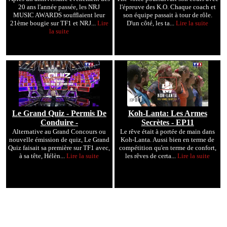
20 ans l'année passée, les NRJ
l'épreuve des K.O. Chaque coach et
MUSIC AWARDS soufflaient leur
son équipe passait à tour de rôle.
21ème bougie sur TF1 et NRJ...
Lire
D'un côté, les ta...
Lire la suite
la suite
Le Grand Quiz - Permis De
Koh-Lanta: Les Armes
Conduire -
Secrètes - EP11
Alternative au Grand Concours ou
Le rêve était à portée de main dans
nouvelle émission de quiz, Le Grand
Koh-Lanta. Aussi bien en terme de
Quiz faisait sa première sur TF1 avec,
compétition qu'en terme de confort,
à sa tête, Hélèn...
Lire la suite
les rêves de certa...
Lire la suite