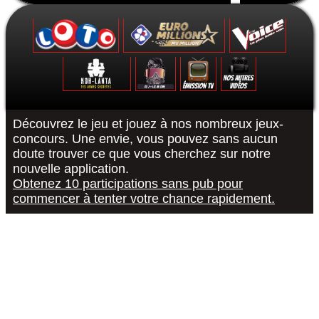
Formulaire de contact
Découvrez le jeu et jouez à nos nombreux jeux-
concours. Une envie, vous pouvez sans aucun
doute trouver ce que vous cherchez sur notre
Le Grand Quiz - Permis De Conduire -
Koh-Lanta : Les Poteaux - La Finale -
The Voice 10 - La Finale - 15/05/2021
Euromillions : tirage du 6 septembre
District Z : Épisode 3 - 25/12/2020
Loto : le tirage du 27 août 2022
"R or B #RorB"
Les 12 Coups
Koh-Lanta : 
The Voice 10
Euro Millio
Good Sing
Loto : le
"Pur
nouvelle application.
Obtenez 10 participations sans pub pour
commencer à tenter votre chance rapidement.