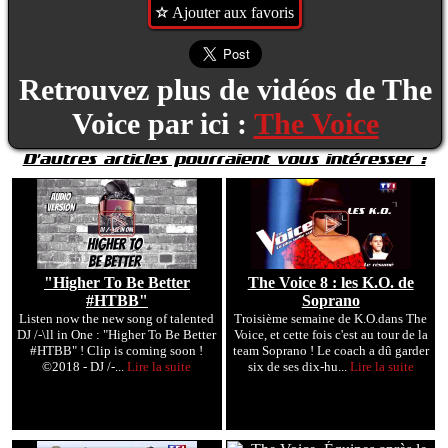
Ajouter aux favoris
Retrouvez plus de vidéos de The
Voice par ici :
The Voice
D'autres articles pourraient vous intéresser :
"Higher To Be Better
The Voice 8 : les K.O. de
#HTBB"
Soprano
Listen now the new song of talented
Troisième semaine de K.O.dans The
DJ /-\ll in One : "Higher To Be Better
Voice, et cette fois c'est au tour de la
#HTBB" ! Clip is coming soon !
team Soprano ! Le coach a dû garder
©2018 - DJ /-...
Lire la suite
six de ses dix-hu...
Lire la suite