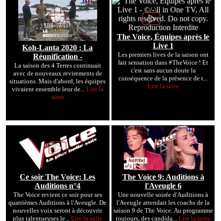
The Voice, Équipes après le
Live 1
Koh-Lanta 2020 : La
Les premiers lives de la saison ont
Réunification -
fait sensation dans #TheVoice ! Et
La saison des 4 Terres continuait
c'est sans aucun doute la
avec de nouveaux revirements de
conséquence de la présence de t...
situations. Mais d'abord, les équipes
Lire la suite
vivaient ensemble leur de...
Lire la
suite
Ce soir The Voice: Les
The Voice 9: Auditions à
Auditions n°4
l'Aveugle 6
The Voice revient ce soir pour ses
Une nouvelle soirée d'Auditions à
quatrièmes Auditions à l'Aveugle. De
l'Aveugle attendait les coachs de la
nouvelles voix seront à découvrir
saison 9 de The Voice. Au programme
plus talentueuses le...
Lire la suite
toujours, des candida...
Lire la suite