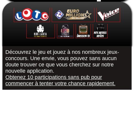
Formulaire de contact
Découvrez le jeu et jouez à nos nombreux jeux-
concours. Une envie, vous pouvez sans aucun
doute trouver ce que vous cherchez sur notre
Le Grand Quiz - Permis De Conduire -
Koh-Lanta : Les Poteaux - La Finale -
The Voice 10 - La Finale - 15/05/2021
Euromillions : tirage du 6 septembre
District Z : Épisode 3 - 25/12/2020
Loto : le tirage du 27 août 2022
"R or B #RorB"
Les 12 Coups
Koh-Lanta : 
The Voice 10
Euro Millio
Good Sing
Loto : le
"Pur
nouvelle application.
Obtenez 10 participations sans pub pour
commencer à tenter votre chance rapidement.