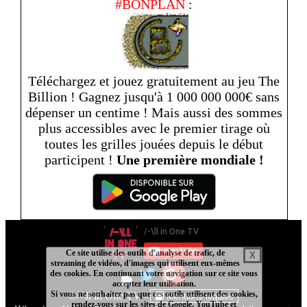
#BONPLAN
:
Téléchargez et jouez gratuitement au jeu The
Billion ! Gagnez jusqu'à 1 000 000 000€ sans
dépenser un centime ! Mais aussi des sommes
plus accessibles avec le premier tirage où
toutes les grilles jouées depuis le début
participent !
Une première mondiale !
Ce site utilise des outils d'analyse de trafic, de
X
streaming de vidéos, d'images qui utilisent eux-mêmes
des cookies. En continuant votre navigation sur ce site vous
acceptez leur utilisation.
- Ce site utilise des services provenant de YouTube ou de
Si vous ne souhaitez pas que ces outils utilisent des cookies,
©/-\ll in One TV -
Mentions légales
rendez-vous sur les sites de Google, YouTube et