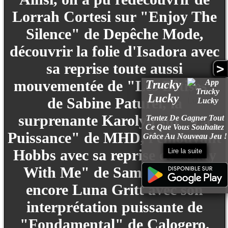
Lorrah Cortesi sur "Enjoy The
Silence" de Depêche Mode,
découvrir la folie d'Isadora avec
sa reprise toute aussi
>
mouvementée de "Les Bêtises"
Trucky
Lucky
de Sabine Paturel, la
surprenante Karolyn sur "La
Tentez De Gagner Tout
Ce Que Vous Souhaitez
Puissance" de MHD, l'émouvant
Grâce Au Nouveau Jeu !
Hobbs avec sa reprise de "Stay
Lire la suite
With Me" de Sam Smith ou
encore Luna Gritt avec son
interprétation puissante de
"Fondamental" de Calogero.