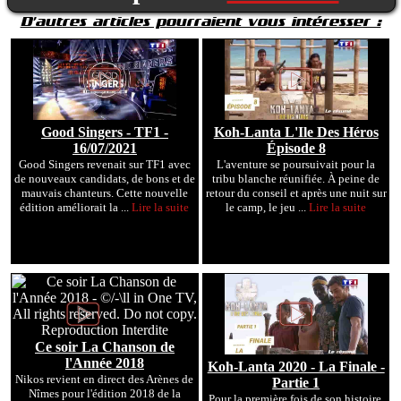
D'autres articles pourraient vous intéresser :
Good Singers - TF1 -
Koh-Lanta L'Ile Des Héros
16/07/2021
Épisode 8
Good Singers revenait sur TF1 avec
L'aventure se poursuivait pour la
de nouveaux candidats, de bons et de
tribu blanche réunifiée. À peine de
mauvais chanteurs. Cette nouvelle
retour du conseil et après une nuit sur
édition améliorait la ...
Lire la suite
le camp, le jeu ...
Lire la suite
Ce soir La Chanson de
l'Année 2018
Koh-Lanta 2020 - La Finale -
Nikos revient en direct des Arènes de
Partie 1
Nîmes pour l'édition 2018 de la
Pour la première fois de son histoire,