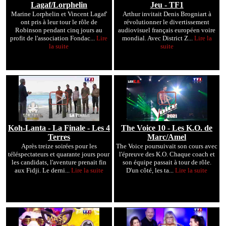
Lagaf/Lorphelin
Jeu - TF1
Marine Lorphelin et Vincent Lagaf'
Arthur invitait Denis Brogniart à
ont pris à leur tour le rôle de
révolutionner le divertissement
Robinson pendant cinq jours au
audiovisuel français européen voire
profit de l'association Fondac...
Lire
mondial. Avec District Z...
Lire la
la suite
suite
Koh-Lanta - La Finale - Les 4
The Voice 10 - Les K.O. de
Terres
Marc/Amel
Après treize soirées pour les
The Voice poursuivait son cours avec
téléspectateurs et quarante jours pour
l'épreuve des K.O. Chaque coach et
les candidats, l'aventure prenait fin
son équipe passait à tour de rôle.
aux Fidji. Le derni...
Lire la suite
D'un côté, les ta...
Lire la suite