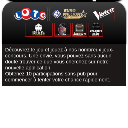
Formulaire de contact
Découvrez le jeu et jouez à nos nombreux jeux-
concours. Une envie, vous pouvez sans aucun
doute trouver ce que vous cherchez sur notre
Le Grand Quiz - Permis De Conduire -
Koh-Lanta : Les Poteaux - La Finale -
The Voice 10 - La Finale - 15/05/2021
Euromillions : tirage du 6 septembre
District Z : Épisode 3 - 25/12/2020
Loto : le tirage du 27 août 2022
"R or B #RorB"
Les 12 Coups
Koh-Lanta : 
The Voice 10
Euro Millio
Good Sing
Loto : le
"Pur
nouvelle application.
Obtenez 10 participations sans pub pour
commencer à tenter votre chance rapidement.