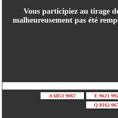
Vous participiez au tirage 
malheureusement pas été rempo
A 6853 9067
E 9621 99
Q 8162 06