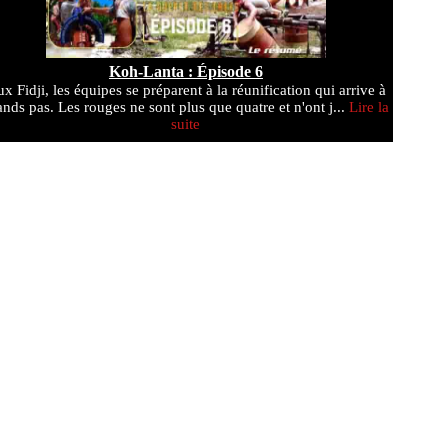
Koh-Lanta : Épisode 6
x Fidji, les équipes se préparent à la réunification qui arrive à
ands pas. Les rouges ne sont plus que quatre et n'ont j...
Lire la
suite