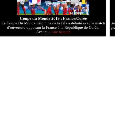
Coupe du Monde 2019 : France/Corée
La Coupe Du Monde Féminine de la Fifa a débuté avec le match
Au
d'ouverture opposant la France à la République de Corée.
gr
Accuei...
Lire la suite