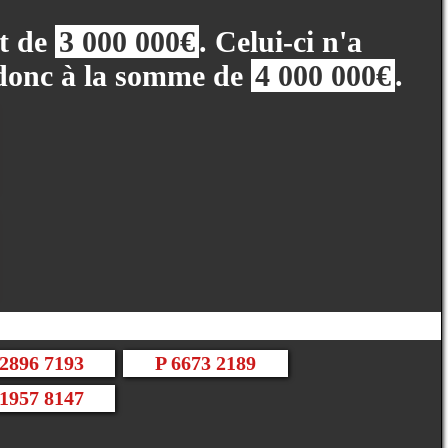
ot de
3 000 000€
. Celui-ci n'a
 donc à la somme de
4 000 000€
.
2896 7193
P 6673 2189
1957 8147