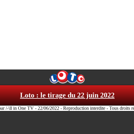
Loto : le tirage du 22 juin 2022
par /-\ll in One TV - 22/06/2022 - Reproduction interdite - Tous droits r