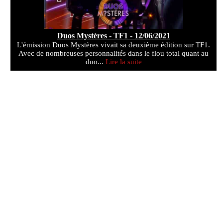
Duos Mystères - TF1 - 12/06/2021
L'émission Duos Mystères vivait sa deuxième édition sur TF1.
Avec de nombreuses personnalités dans le flou total quant au
duo...
Lire la suite