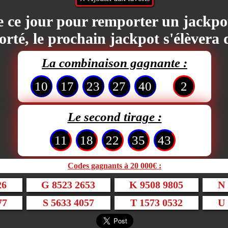
de ce jour pour remporter un jackp
rté, le prochain jackpot s'élèvera
La combinaison gagnante :
10
17
23
27
40
2
Le second tirage :
11
18
22
35
43
Codes gagnants à 20 000€ :
26
G 8523 2653
K 9508 9805
N 
77
S 5633 4057
T 1573 0532
U 