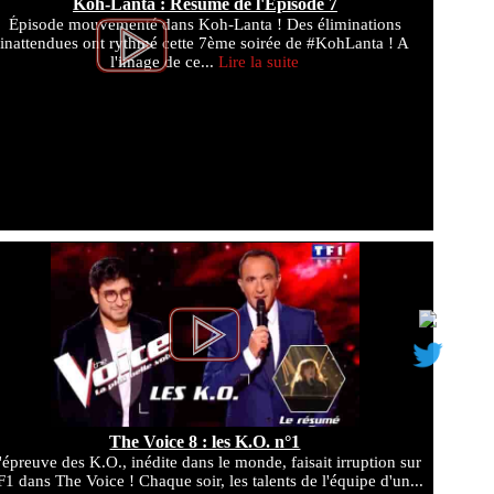
Koh-Lanta : Résumé de l'Épisode 7
Épisode mouvementé dans Koh-Lanta ! Des éliminations
inattendues ont rythmé cette 7ème soirée de #KohLanta ! A
l'image de ce...
Lire la suite
The Voice 8 : les K.O. n°1
'épreuve des K.O., inédite dans le monde, faisait irruption sur
F1 dans The Voice ! Chaque soir, les talents de l'équipe d'un...