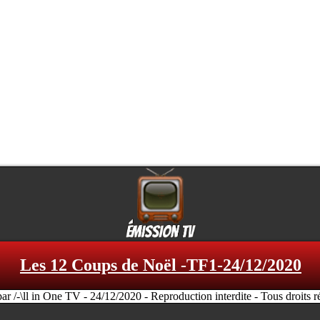
Les 12 Coups de Noël -TF1-24/12/2020
par /-\ll in One TV - 24/12/2020 - Reproduction interdite - Tous droits r