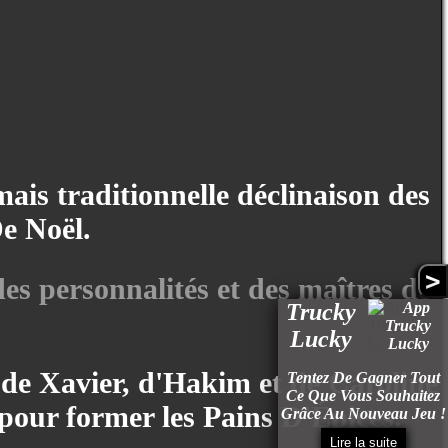
is traditionnelle déclinaison des
e Noël.
>
des personnalités et des maîtres de
Trucky
Lucky
 de Xavier, d'Hakim et de Caroline
Tentez De Gagner Tout
Ce Que Vous Souhaitez
 pour former les Pains D'Épices.
Grâce Au Nouveau Jeu !
Lire la suite