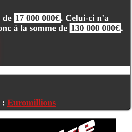
t de
17 000 000€
. Celui-ci n'a
donc à la somme de
130 000 000€
.
 :
Euromillions