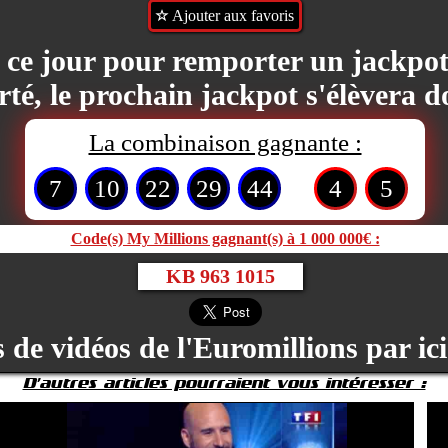
Ajouter aux favoris
e ce jour pour remporter un jackpo
é, le prochain jackpot s'élèvera 
La combinaison gagnante :
7
10
22
29
44
4
5
Code(s) My Millions gagnant(s) à 1 000 000€ :
KB 963 1015
 de vidéos de l'Euromillions par ici
D'autres articles pourraient vous intéresser :