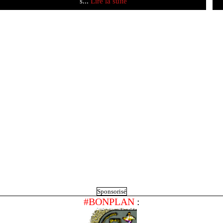
s...
Lire la suite
Sponsorisé
#BONPLAN
: