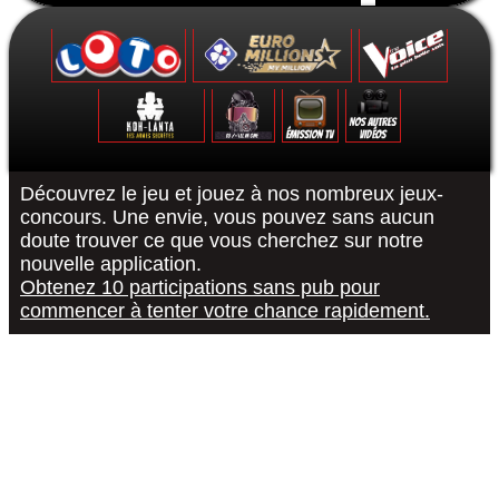
Formulaire de contact
Découvrez le jeu et jouez à nos nombreux jeux-
concours. Une envie, vous pouvez sans aucun
doute trouver ce que vous cherchez sur notre
Le Grand Quiz - Permis De Conduire -
Koh-Lanta : Les Poteaux - La Finale -
The Voice 10 - La Finale - 15/05/2021
Euromillions : tirage du 6 septembre
District Z : Épisode 3 - 25/12/2020
Loto : le tirage du 27 août 2022
"R or B #RorB"
Les 12 Coups
Koh-Lanta : 
The Voice 10
Euro Millio
Good Sing
Loto : le
"Pur
nouvelle application.
Obtenez 10 participations sans pub pour
commencer à tenter votre chance rapidement.