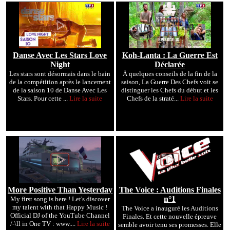
Danse Avec Les Stars Love
Koh-Lanta : La Guerre Est
Night
Déclarée
Les stars sont désormais dans le bain
À quelques conseils de la fin de la
de la compétition après le lancement
saison, La Guerre Des Chefs voit se
de la saison 10 de Danse Avec Les
distinguer les Chefs du début et les
Stars. Pour cette ...
Lire la suite
Chefs de la straté...
Lire la suite
More Positive Than Yesterday
The Voice : Auditions Finales
n°1
My first song is here ! Let's discover
my talent with that Happy Music !
The Voice a inauguré les Auditions
Official DJ of the YouTube Channel
Finales. Et cette nouvelle épreuve
/-\ll in One TV : www....
Lire la suite
semble avoir tenu ses promesses. Elle