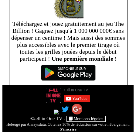
Téléchargez et jouez gratuitement au jeu The
Billion ! Gagnez jusqu'à 1 000 000 000€ sans
dépenser un centime ! Mais aussi des sommes
plus accessibles avec le premier tirage où
toutes les grilles jouées depuis le début
participent !
Une première mondiale !
- Ce site utilise des services provenant de YouTube ou de
©/-\ll in One TV -
Mentions légales
Dailymotion pour analyser le trafic. Ces outils utilisent des cookies.
Hébergé par Alwaysdata. Obtenez 10% de réduction sur votre hébergement.
Enfin, à des fins de sécurité, des cookies sont utilisés par le site pour
S'inscrire
vous authentifier sur le serveur et pour naviguer en toute tranquilité.