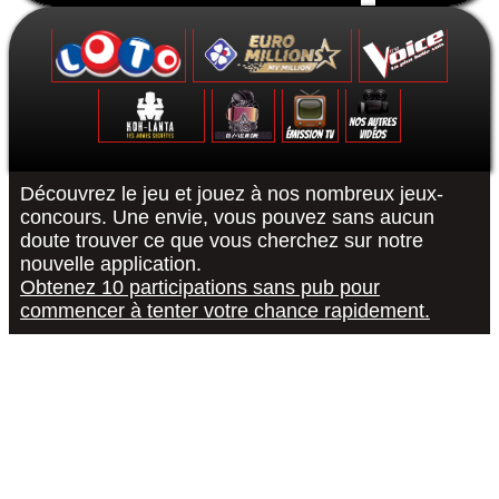
Formulaire de contact
Découvrez le jeu et jouez à nos nombreux jeux-
concours. Une envie, vous pouvez sans aucun
doute trouver ce que vous cherchez sur notre
Le Grand Quiz - Permis De Conduire -
Koh-Lanta : Les Poteaux - La Finale -
The Voice 10 - La Finale - 15/05/2021
Euromillions : tirage du 6 septembre
District Z : Épisode 3 - 25/12/2020
Loto : le tirage du 27 août 2022
"R or B #RorB"
Les 12 Coups
Koh-Lanta : 
The Voice 10
Euro Millio
Good Sing
Loto : le
"Pur
nouvelle application.
Obtenez 10 participations sans pub pour
commencer à tenter votre chance rapidement.