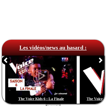
Les vidéos/news au hasard :
The Voice Kids 6 : La Finale
The Voice, 