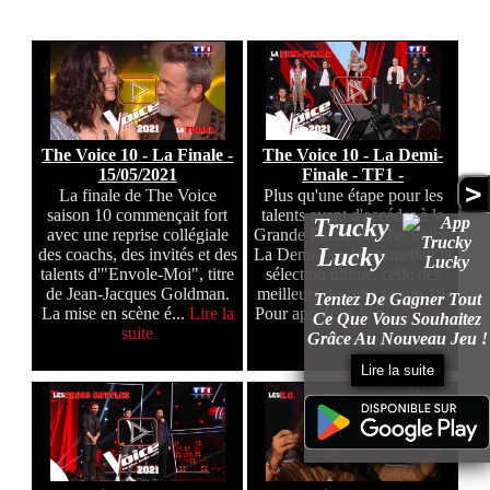
The Voice 10 - La Finale -
The Voice 10 - La Demi-
15/05/2021
Finale - TF1 -
>
La finale de The Voice
Plus qu'une étape pour les
saison 10 commençait fort
talents avant d'accéder à la
Trucky
avec une reprise collégiale
Grande Finale de The Voice.
Lucky
des coachs, des invités et des
La Demi-Finale permettait la
talents d'"Envole-Moi", titre
sélection ultime, celle des
de Jean-Jacques Goldman.
meilleurs de cette saison 10.
Tentez De Gagner Tout
La mise en scène é...
Lire la
Pour apprécier le ni...
Lire la
Ce Que Vous Souhaitez
suite
suite
Grâce Au Nouveau Jeu !
Lire la suite