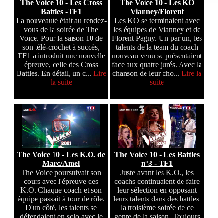
The Voice 10 - Les Cross
The Voice 10 - Les KO
Battles -TF1
Vianney/Florent
La nouveauté était au rendez-
Les KO se terminaient avec
vous de la soirée de The
les équipes de Vianney et de
Voice. Pour la saison 10 de
Florent Pagny. Un par un, les
son télé-crochet à succès,
talents de la team du coach
TF1 a introduit une nouvelle
nouveau venu se présentaient
épreuve, celle des Cross
face aux quatre jurés. Avec la
Battles. En détail, un c...
Lire
chanson de leur cho...
Lire la
la suite
suite
The Voice 10 - Les K.O. de
The Voice 10 - Les Battles
Marc/Amel
n°3 - TF1
The Voice poursuivait son
Juste avant les K.O., les
cours avec l'épreuve des
coachs continuaient de faire
K.O. Chaque coach et son
leur sélection en opposant
équipe passait à tour de rôle.
leurs talents dans des battles,
D'un côté, les talents se
la troisième soirée de ce
défendaient en solo avec le
genre de la saison. Toujours